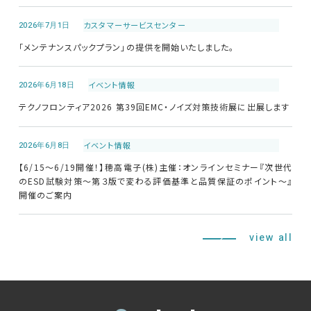
2026年7月1日
カスタマーサービス
センター
修理・校正
「メンテナンスパックプラン」の提供を開始いたしました。
お問い合わせ
2026年6月18日
イベント情報
テクノフロンティア2026 第39回EMC・ノイズ対策技術展に出展します
サポートデスク
2026年6月8日
イベント情報
【6/15～6/19開催！】穂高電子(株)主催：オンラインセミナー『次世代
HOME
のESD試験対策～第３版で変わる評価基準と品質保証のポイント～』
開催のご案内
ニュース
会社概要
view all