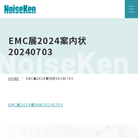
EMC試験器トップ
EMC展2024案内状
NoiseKen
20240703
静電気試験器
方形波インパルスノイズ試験器
HOME
EMC展2024案内状20240703
ファスト・トランジェント/バースト試験器
雷サージ試験器
EMC展2024案内状20240703
電源電圧変動試験器・その他試験器
減衰振動波試験器