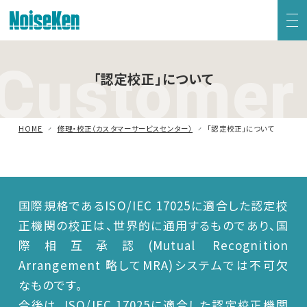
Customer
EMC試験器トップ
「認定校正」について
静電気試験器
HOME
修理・校正（カスタマーサービスセンター）
「認定校正」について
方形波インパルスノイズ試験器
ファスト・トランジェント/バースト試験器
国際規格であるISO/IEC 17025に適合した認定校
雷サージ試験器
正機関の校正は、世界的に通用するものであり、国
際相互承認(Mutual Recognition
電源電圧変動試験器・その他試験器
Arrangement 略してMRA)システムでは不可欠
なものです。
減衰振動波試験器
今後は、ISO/IEC 17025に適合した認定校正機関