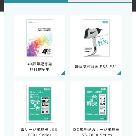
40周年記念誌
静電気試験器 ESS-PS1
無料贈呈中
雷サージ試験器 LSS-
ISO規格過渡サージ試験器
FE01 Series
ISS-7800 Series