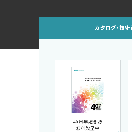
カタログ・技術
40周年記念誌
無料贈呈中