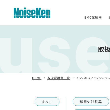
use
EMC試験器
EMC試験器トップ
取扱
静電気試験器
方形波インパルスノイズ試験器
ファスト・トランジェント/バースト試
験器
HOME
取扱説明書一覧
インパルスノイズシミュ
雷サージ試験器
電源電圧変動試験器・その他試験
すべて
静電気試験器
器