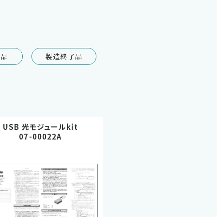
行品
製造終了品
USB 光モジュールkit
07-00022A