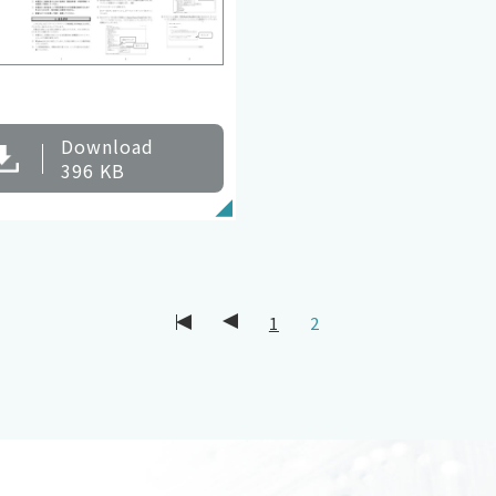
Download
396 KB
1
2