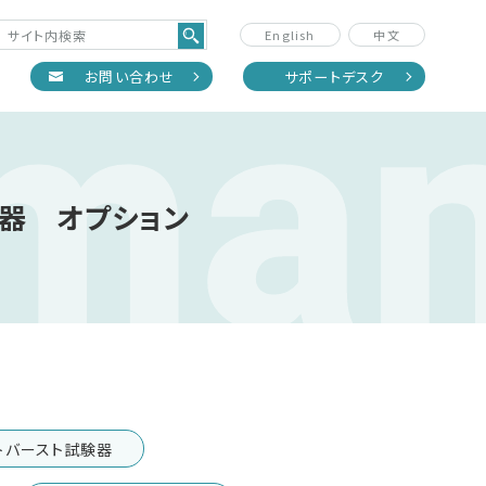
 ma
English
中文
正
お問い合わせ
サポートデスク
験器 オプション
トバースト試験器