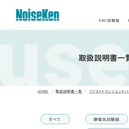
use
EMC試験器
EMC試験器トップ
取扱説明書一覧
静電気試験器
方形波インパルスノイズ試験器
ファスト・トランジェント/バースト試
験器
HOME
取扱説明書一覧
ファストトランジェント
雷サージ試験器
電源電圧変動試験器・その他試験
すべて
静電気試験器
器