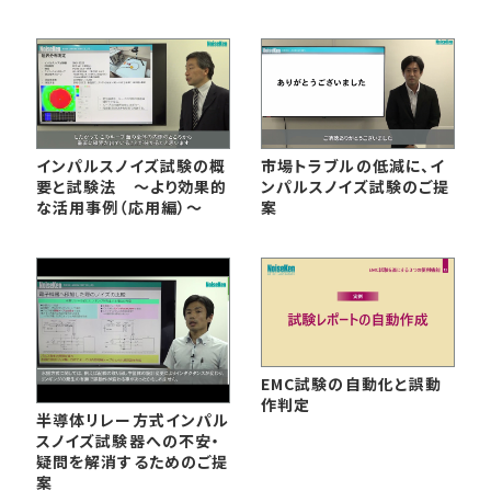
車載用EMC試験器
その他
インパルスノイズ試験の概
市場トラブルの低減に、イ
要と試験法 ～より効果的
ンパルスノイズ試験のご提
な活用事例（応用編）～
案
EMC試験の自動化と誤動
作判定
半導体リレー方式インパル
スノイズ試験器への不安・
疑問を解消するためのご提
案