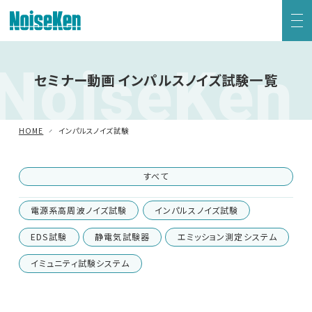
NoiseKen
EMC試験器トップ
セミナー動画 インパルスノイズ試験一覧
静電気試験器
HOME
インパルスノイズ試験
方形波インパルスノイズ試験器
すべて
ファスト・トランジェント/バースト試験器
電源系高周波ノイズ試験
インパルスノイズ試験
雷サージ試験器
EDS試験
静電気試験器
エミッション測定システム
イミュニティ試験システム
電源電圧変動試験器・その他試験器
減衰振動波試験器